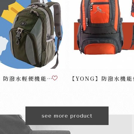
【YONG】防潑水輕便機能休閒實用後背包AY-88...
see more