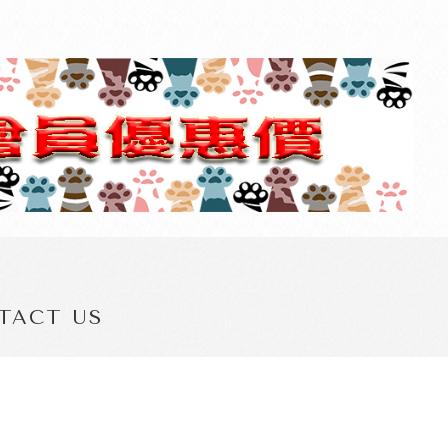
TACT US
3-3290363
.yxp@msa.hinet.net
園市龜山區萬壽路二段791號