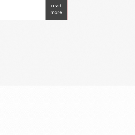
read
more