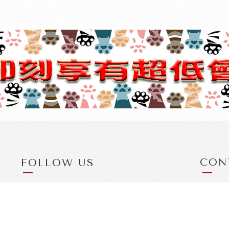
CON
0
js
桃